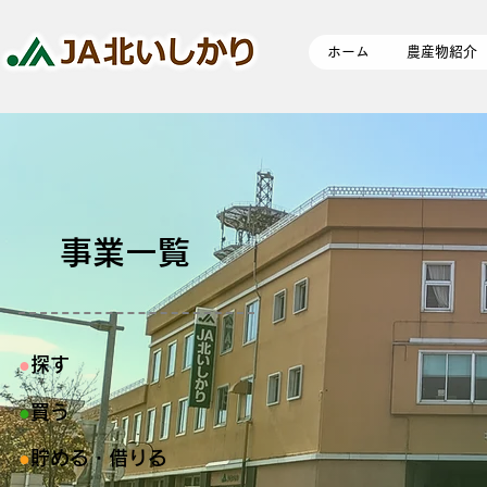
ホーム
農産物紹介
事業一覧
​●
探す
​●
買う
​●
貯める・借りる