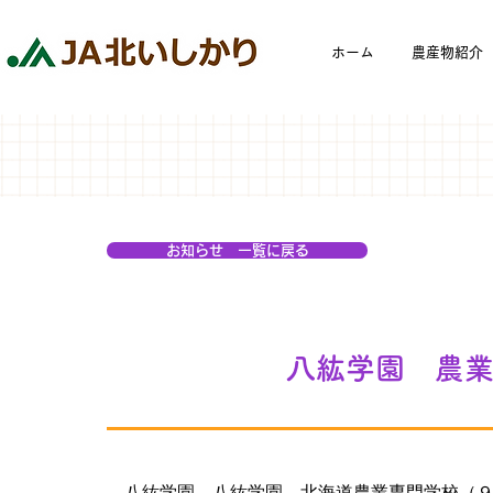
ホーム
農産物紹介
お知らせ 一覧に戻る
八紘学園 農
　八紘学園　八紘学園　北海道農業専門学校（