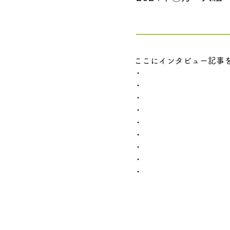
ここにインタビュー記事
・
・
・
・
・
・
・
・
・